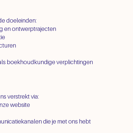
de doeleinden:
ng en ontwerptrajecten
ie
acturen
zoals boekhoudkundige verplichtingen
s verstrekt via:
onze website
municatiekanalen die je met ons hebt