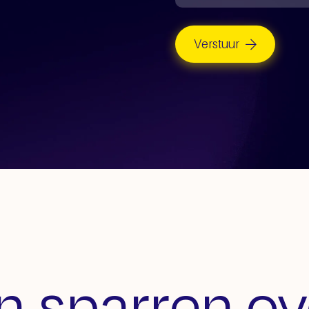
Verstuur
 sparren ov