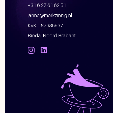
+31 6 27 61 62 51
janne@merkzinnig.nl
KvK – 87385937
Breda, Noord-Brabant