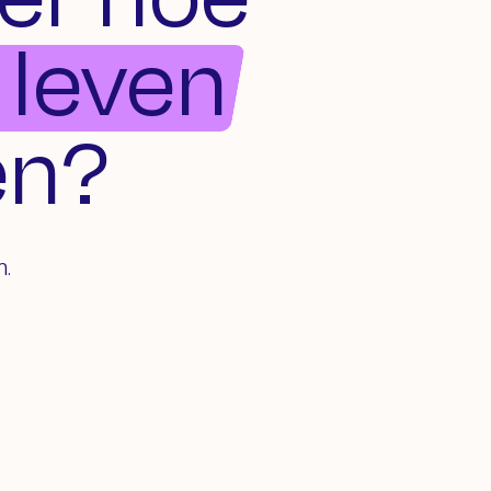
 leven
en?
n.