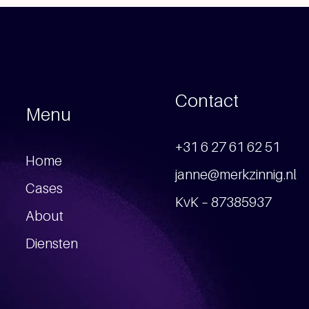
Contact
Menu
+31 6 27 61 62 51
Home
janne@merkzinnig.nl
Cases
KvK – 87385937
About
Diensten