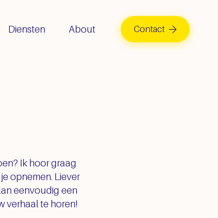
Diensten
About
Contact
h
oen? Ik hoor graag
t je opnemen. Liever
plan eenvoudig een
uw verhaal te horen!